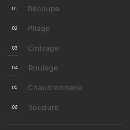
Découpe
Pliage
Cintrage
Roulage
Chaudronnerie
Soudure