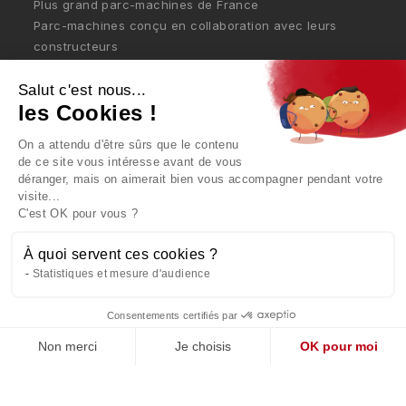
Plus grand parc-machines de France
Parc-machines conçu en collaboration avec leurs
constructeurs
Grandes pièces et petites pièces
Petite et moyenne série
Salut c'est nous...
les Cookies !
Prestation de A à Z
On a attendu d'être sûrs que le contenu
de ce site vous intéresse avant de vous
CONTACT
déranger, mais on aimerait bien vous accompagner pendant votre
visite...
C'est OK pour vous ?
Mentions légales
À quoi servent ces cookies ?
Politique de confidentialité
Statistiques et mesure d'audience
Politique de cookies
Consentements certifiés par
Non merci
Je choisis
OK pour moi
Retrouvez Dalvard sur
Axeptio consent
Plateforme de Gestion du Consentement : Personnalisez vo
Conception
MCC AGENCE/CRÉATIVE