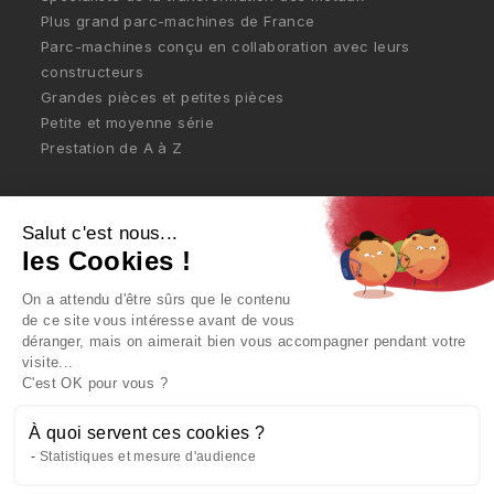
Plus grand parc-machines de France
Parc-machines conçu en collaboration avec leurs
constructeurs
Grandes pièces et petites pièces
Petite et moyenne série
Prestation de A à Z
CONTACT
Salut c'est nous...
les Cookies !
Mentions légales
On a attendu d'être sûrs que le contenu
de ce site vous intéresse avant de vous
Politique de confidentialité
déranger, mais on aimerait bien vous accompagner pendant votre
visite...
C'est OK pour vous ?
Politique de cookies
À quoi servent ces cookies ?
Statistiques et mesure d'audience
Retrouvez Dalvard sur