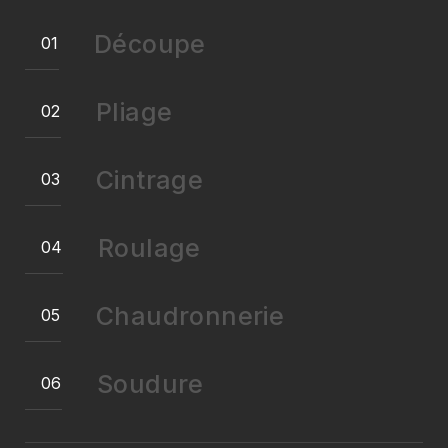
Découpe
Pliage
Cintrage
Roulage
Chaudronnerie
Soudure